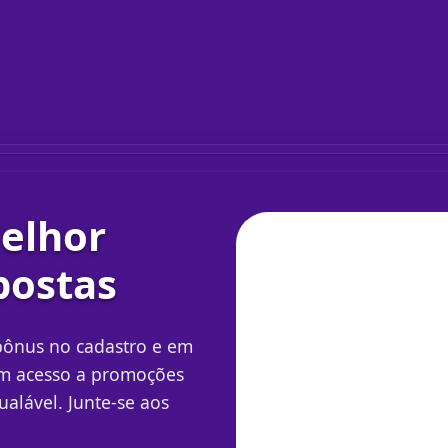
Melhor
postas
bônus no cadastro e em
em acesso a promoções
ualável. Junte-se aos