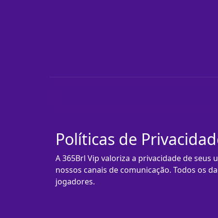
Políticas de Privacida
A 365Brl Vip valoriza a privacidade de seu
nossos canais de comunicação. Todos os dad
jogadores.