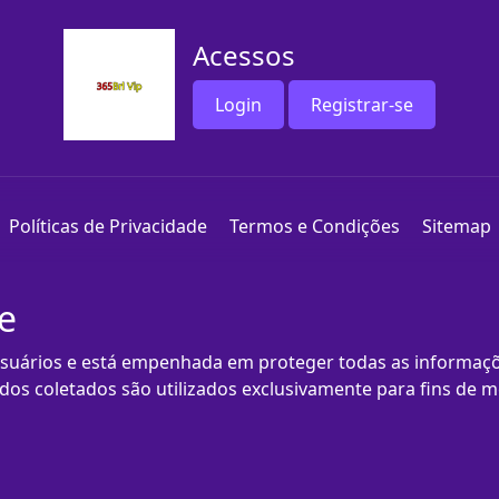
Acessos
Login
Registrar-se
Políticas de Privacidade
Termos e Condições
Sitemap
de
s usuários e está empenhada em proteger todas as informaç
os coletados são utilizados exclusivamente para fins de m