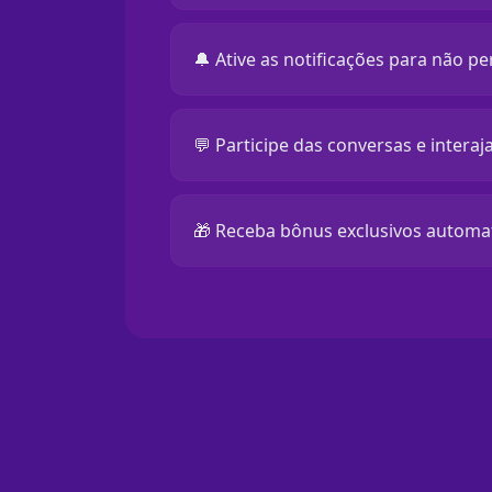
🔔 Ative as notificações para não p
💬 Participe das conversas e interaj
🎁 Receba bônus exclusivos autom