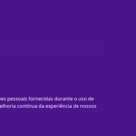
ões pessoais fornecidas durante o uso de
elhoria contínua da experiência de nossos