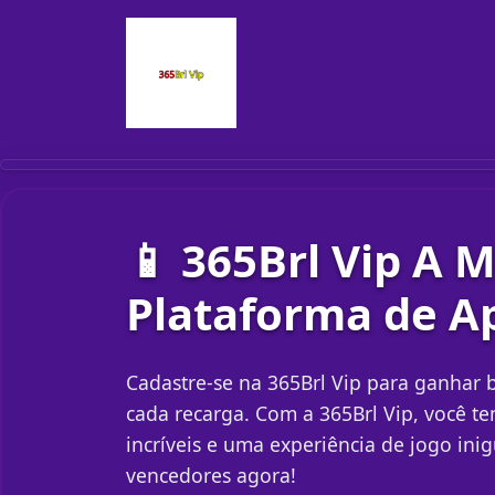
📱 365Brl Vip A 
Plataforma de A
Cadastre-se na 365Brl Vip para ganhar 
cada recarga. Com a 365Brl Vip, você t
incríveis e uma experiência de jogo inig
vencedores agora!