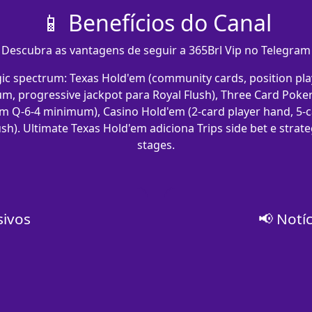
📱 Benefícios do Canal
Descubra as vantagens de seguir a 365Brl Vip no Telegram
ic spectrum: Texas Hold'em (community cards, position play 
, progressive jackpot para Royal Flush), Three Card Poker 
 em Q-6-4 minimum), Casino Hold'em (2-card player hand, 5-
ush). Ultimate Texas Hold'em adiciona Trips side bet e strateg
stages.
sivos
📢 Notí