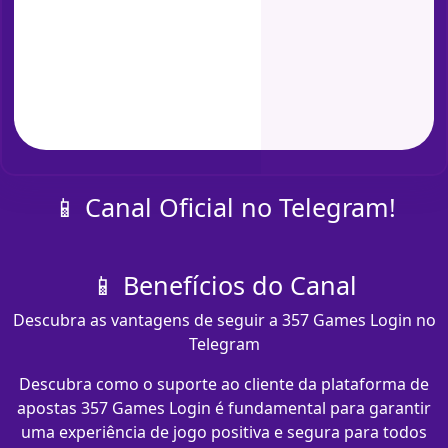
📱 Canal Oficial no Telegram!
📱 Benefícios do Canal
Descubra as vantagens de seguir a 357 Games Login no
Telegram
Descubra como o suporte ao cliente da plataforma de
apostas 357 Games Login é fundamental para garantir
uma experiência de jogo positiva e segura para todos