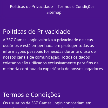
Políticas de Privacidade
Termos e Condições
Sitemap
Políticas de Privacidade
A 357 Games Login valoriza a privacidade de seus
usuários e está empenhada em proteger todas as
informações pessoais fornecidas durante o uso de
nossos canais de comunicação. Todos os dados
coletados são utilizados exclusivamente para fins de
melhoria contínua da experiência de nossos jogadores.
Termos e Condições
Os usuários da 357 Games Login concordam em