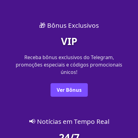
🎁 Bônus Exclusivos
VIP
Receba bônus exclusivos do Telegram,
promoções especiais e códigos promocionais
únicos!
Ver Bônus
📢 Notícias em Tempo Real
24/7