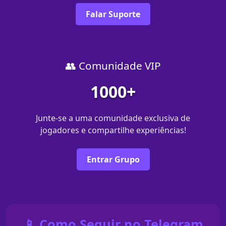
Falar Suporte
👥 Comunidade VIP
1000+
Junte-se a uma comunidade exclusiva de
jogadores e compartilhe experiências!
Entrar Grupo
📱 Como Seguir no Telegram