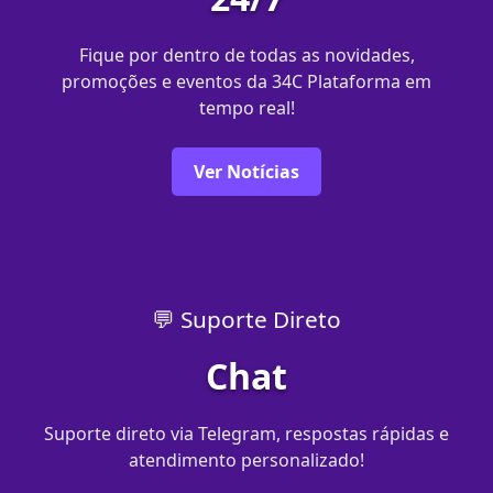
Fique por dentro de todas as novidades,
promoções e eventos da 34C Plataforma em
tempo real!
Ver Notícias
💬 Suporte Direto
Chat
Suporte direto via Telegram, respostas rápidas e
atendimento personalizado!