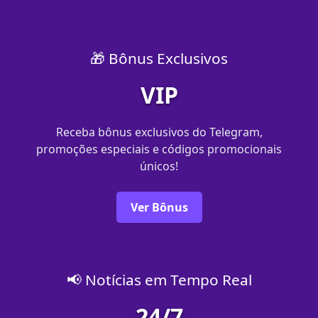
🎁 Bônus Exclusivos
VIP
Receba bônus exclusivos do Telegram,
promoções especiais e códigos promocionais
únicos!
Ver Bônus
📢 Notícias em Tempo Real
24/7