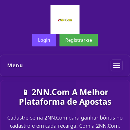
Login
Registrar-se
Menu
📱 2NN.Com A Melhor
Plataforma de Apostas
Cadastre-se na 2NN.Com para ganhar bônus no
cadastro e em cada recarga. Com a 2NN.Com,