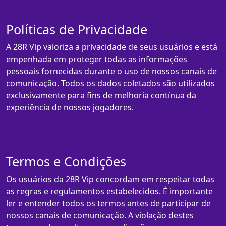
Políticas de Privacidade
A 28R Vip valoriza a privacidade de seus usuários e está
empenhada em proteger todas as informações
pessoais fornecidas durante o uso de nossos canais de
comunicação. Todos os dados coletados são utilizados
exclusivamente para fins de melhoria contínua da
experiência de nossos jogadores.
Termos e Condições
Os usuários da 28R Vip concordam em respeitar todas
as regras e regulamentos estabelecidos. É importante
ler e entender todos os termos antes de participar de
nossos canais de comunicação. A violação destes