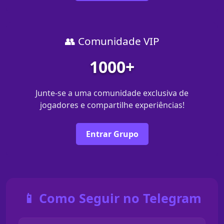
👥 Comunidade VIP
1000+
Junte-se a uma comunidade exclusiva de
jogadores e compartilhe experiências!
Entrar Grupo
📱 Como Seguir no Telegram