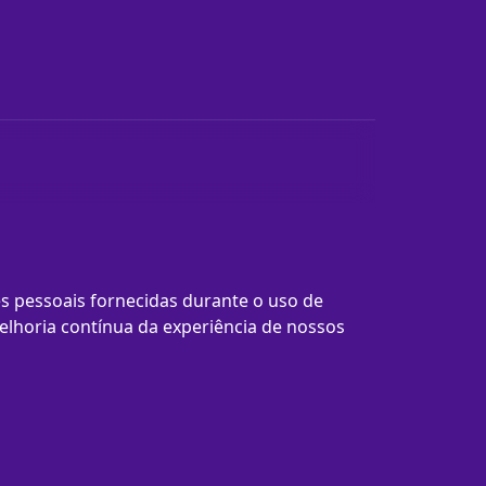
s pessoais fornecidas durante o uso de
elhoria contínua da experiência de nossos