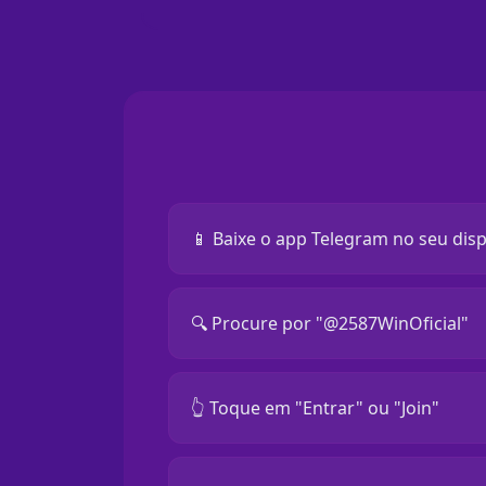
📱 Baixe o app Telegram no seu disp
🔍 Procure por "@2587WinOficial"
👆 Toque em "Entrar" ou "Join"