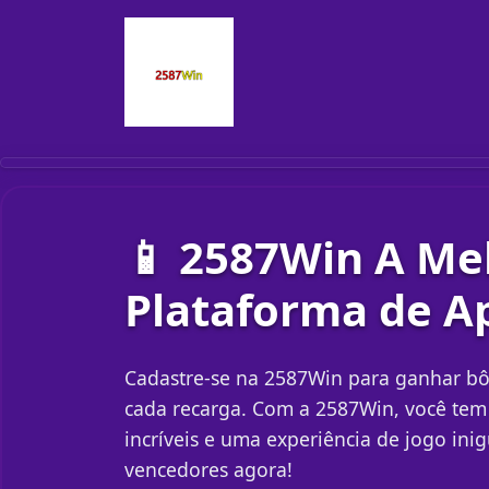
📱 2587Win A Me
Plataforma de A
Cadastre-se na 2587Win para ganhar bô
cada recarga. Com a 2587Win, você tem
incríveis e uma experiência de jogo inig
vencedores agora!