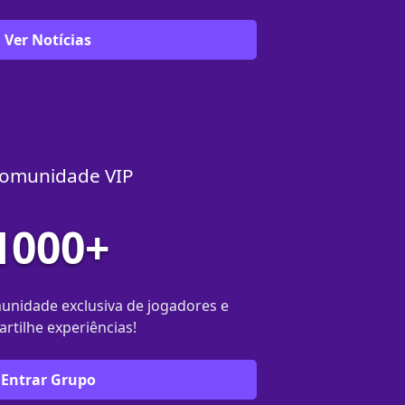
Ver Notícias
Comunidade VIP
1000+
unidade exclusiva de jogadores e
rtilhe experiências!
Entrar Grupo