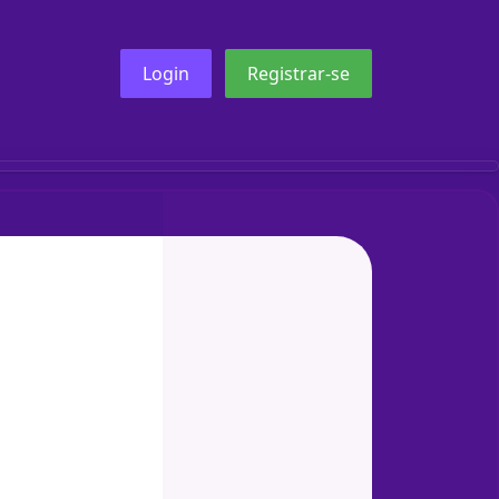
Login
Registrar-se