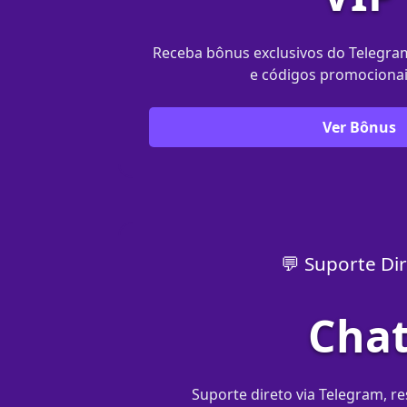
Receba bônus exclusivos do Telegra
e códigos promocionai
Ver Bônus
💬 Suporte Di
Cha
Suporte direto via Telegram, r