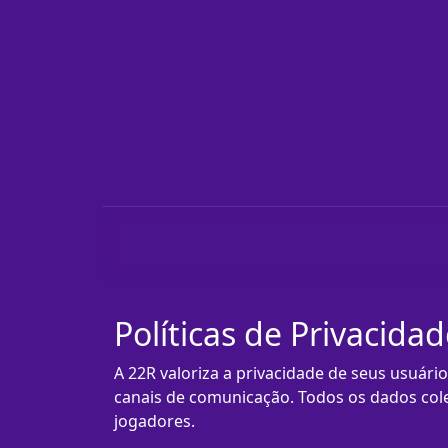
Políticas de Privacida
A 22R valoriza a privacidade de seus usuár
canais de comunicação. Todos os dados cole
jogadores.