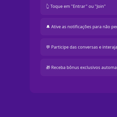
👆 Toque em "Entrar" ou "Join"
🔔 Ative as notificações para não p
💬 Participe das conversas e interaj
🎁 Receba bônus exclusivos autom