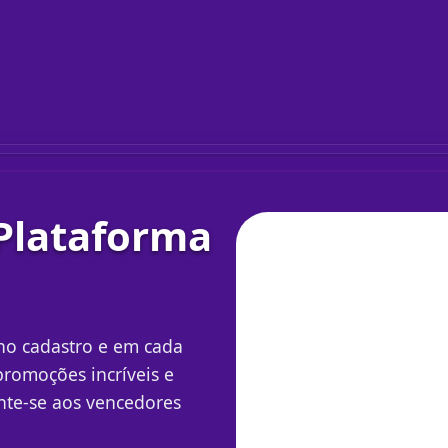
 Plataforma
no cadastro e em cada
promoções incríveis e
unte-se aos vencedores