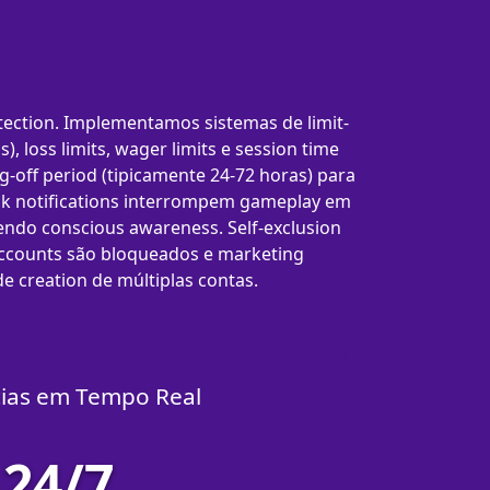
ection. Implementamos sistemas de limit-
, loss limits, wager limits e session time
g-off period (tipicamente 24-72 horas) para
ck notifications interrompem gameplay em
endo conscious awareness. Self-exclusion
accounts são bloqueados e marketing
 creation de múltiplas contas.
cias em Tempo Real
24/7