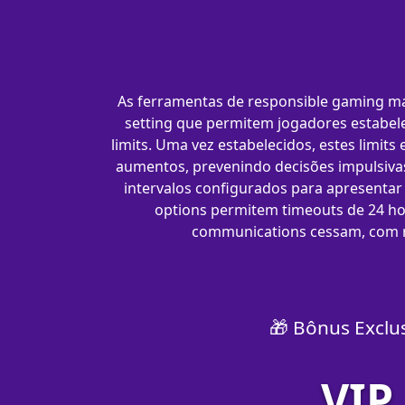
As ferramentas de responsible gaming ma
setting que permitem jogadores estabelece
limits. Uma vez estabelecidos, estes limit
aumentos, prevenindo decisões impulsiva
intervalos configurados para apresentar
options permitem timeouts de 24 ho
communications cessam, com ri
🎁 Bônus Exclu
VIP