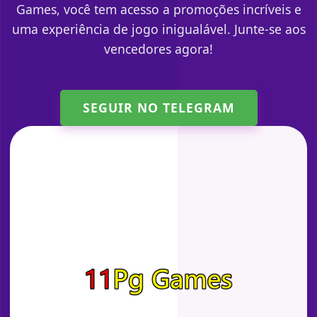
Games, você tem acesso a promoções incríveis e
uma experiência de jogo inigualável. Junte-se aos
vencedores agora!
SEGUIR NO TELEGRAM