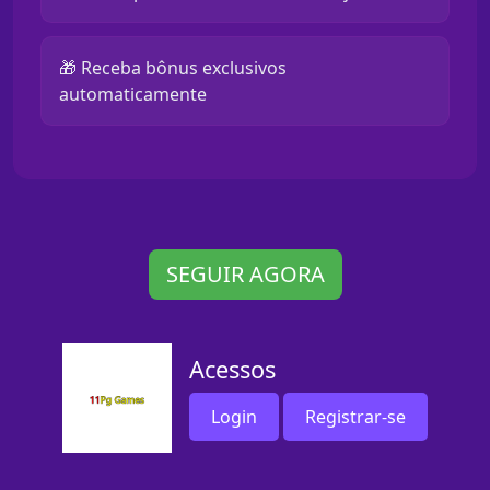
🎁 Receba bônus exclusivos
automaticamente
SEGUIR AGORA
Acessos
Login
Registrar-se