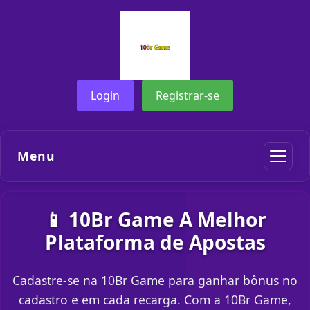
Login
Registrar-se
Menu
📱 10Br Game A Melhor
Plataforma de Apostas
Cadastre-se na 10Br Game para ganhar bônus no
cadastro e em cada recarga. Com a 10Br Game,