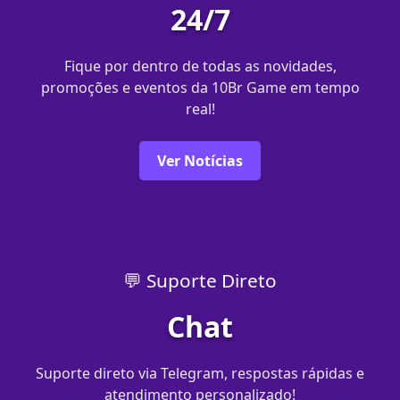
24/7
Fique por dentro de todas as novidades,
promoções e eventos da 10Br Game em tempo
real!
Ver Notícias
💬 Suporte Direto
Chat
Suporte direto via Telegram, respostas rápidas e
atendimento personalizado!