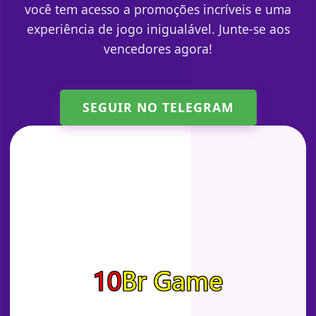
você tem acesso a promoções incríveis e uma
experiência de jogo inigualável. Junte-se aos
vencedores agora!
SEGUIR NO TELEGRAM