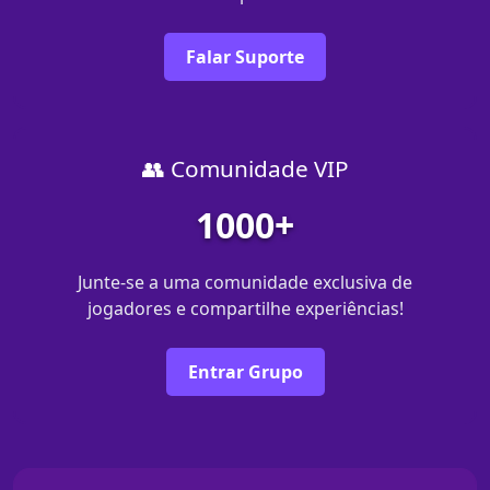
Falar Suporte
👥 Comunidade VIP
1000+
Junte-se a uma comunidade exclusiva de
jogadores e compartilhe experiências!
Entrar Grupo