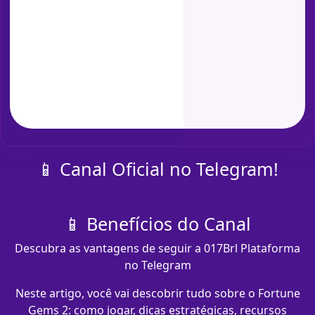
📱 Canal Oficial no Telegram!
📱 Benefícios do Canal
Descubra as vantagens de seguir a 017Brl Plataforma
no Telegram
Neste artigo, você vai descobrir tudo sobre o Fortune
Gems 2: como jogar, dicas estratégicas, recursos