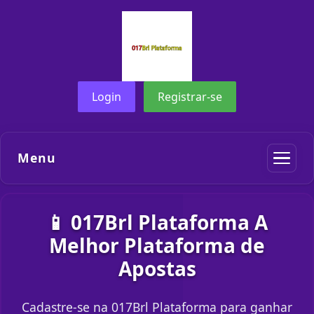
Login
Registrar-se
Menu
📱 017Brl Plataforma A
Melhor Plataforma de
Apostas
Cadastre-se na 017Brl Plataforma para ganhar